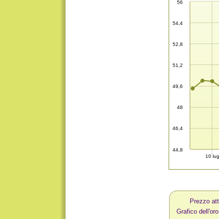
56
54,4
52,8
51,2
49,6
48
46,4
44,8
10 lu
Prezzo att
Grafico dell'oro