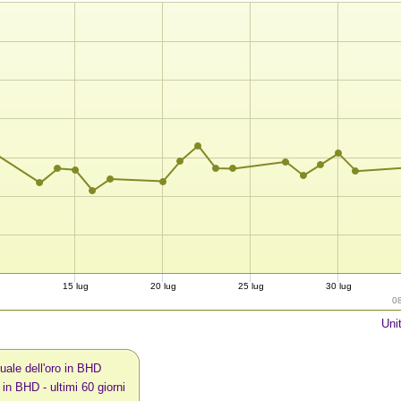
g
15 lug
20 lug
25 lug
30 lug
0
Uni
uale dell'oro in BHD
 in BHD - ultimi 60 giorni