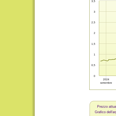
3,5
3
2,5
2
1,5
1
0,5
0
2024
settembre
Prezzo attua
Grafico dell'a