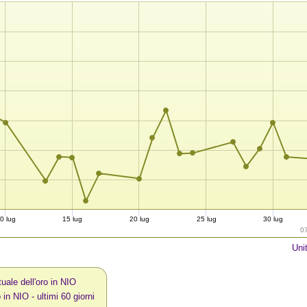
0 lug
15 lug
20 lug
25 lug
30 lug
0
Uni
uale dell'oro in NIO
o in NIO - ultimi 60 giorni