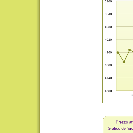
5100
5040
4980
4920
4860
4800
4740
4680
1
Prezzo att
Grafico dell'or