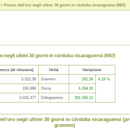
>
Prezzo dell'oro negli ultimi 30 giorni in córdoba nicaraguensi (NIO)
o negli ultimi 30 giorni in córdoba nicaraguensi (NIO)
rezzo (di chiusura)
Unità
Variazione
5.015,38
Grammo
201,56
4,19 %
155.996
Oncia
6.269,10
5.015.377
Chilogrammo
201.556,12
ell'oro negli ultimi 30 giorni in córdoba nicaraguensi (p
grammo)