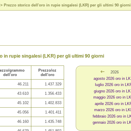
>
Prezzo storico dell'oro in rupie singalesi (LKR) per gli ultimi 90 giorni
o in rupie singalesi (LKR) per gli ultimi 90 giorni
rezzo/grammo
Prezzo/oz
2026
dell'oro
dell'oro
agosto 2026 oro in L
46.211
1.437.329
luglio 2026 oro in LK
giugno 2026 oro in L
43.610
1.356.433
maggio 2026 oro in L
45.102
1.402.833
aprile 2026 oro in LK
marzo 2026 oro in L
45.056
1.401.411
febbraio 2026 oro in L
46.160
1.435.748
gennaio 2026 oro in L
46.679
1.451.892