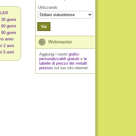
Utilizzando
n LKR
 30 giorni
 60 giorni
Vai
 90 giorni
imo anno
Webmaster
mi 2 anni
mi 5 anni
Aggiungi i nostri
grafici
personalizzabili gratuiti
e
le
tabelle di prezzo dei metalli
preziosi
sul tuo sito internet.