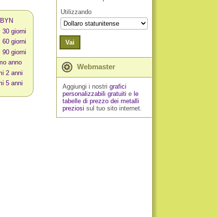
Utilizzando
n BYN
 30 giorni
 60 giorni
Vai
 90 giorni
imo anno
Webmaster
mi 2 anni
mi 5 anni
Aggiungi i nostri
grafici
personalizzabili gratuiti
e
le
tabelle di prezzo dei metalli
preziosi
sul tuo sito internet.