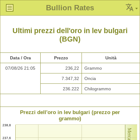
Bullion Rates
Ultimi prezzi dell'oro in lev bulgari
(BGN)
Data / Ora
Prezzo
Unità
07/08/26 21:05
236,22
Grammo
7.347,32
Oncia
236.222
Chilogrammo
Prezzi dell'oro in lev bulgari (prezzo per
grammo)
238,8
237,6